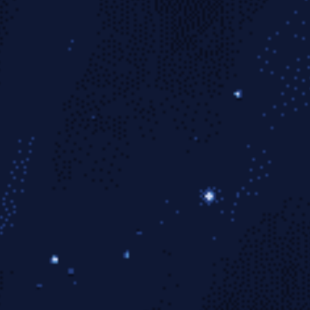
的社会价值。它不仅关注竞技体育，还鼓励年轻人积极参与到足
投票，年轻人能够体验到团队合作的重要性，同时也能学习如何
绍
选球员是重中之重。他们来自于不同俱乐部，有着各自鲜明的特
攻犀利，而且还具备极强的团队意识，为队友创造了许多进攻机
。
英雄，他们默默无闻却又至关重要。他们不懈地抵挡住对手的攻
同样值得赞扬，因为没有他们，就不会有球队稳固而可靠的一面
选的不容忽视的一环。他们既是连接攻防的重要枢纽，又是创意
赛节奏，影响最终结果，因此备受关注。这些候选人无疑都是值