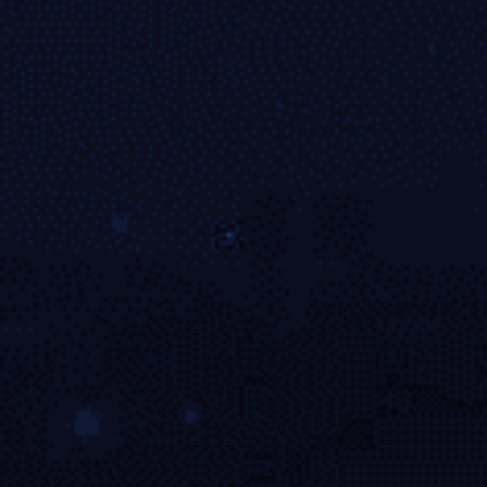
国
牌纷纷加大在体育领域的投资。...
事
半，佛山南狮与陕西的联合激情对决赛...
守
在系列赛前三场中的表现，尤其是...