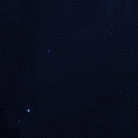
阿迪达斯斥资1亿欧元助力德甲
随着全球足球市场的不断发展，各大品
2026-06-25
佛山南狮与陕西联合激情对决赛
2026年6月14日，星期天晚上七点
2026-07-19
布伦森系列赛前三场表现低迷防
在本篇文章中，我们将详细探讨布伦森
2026-08-01