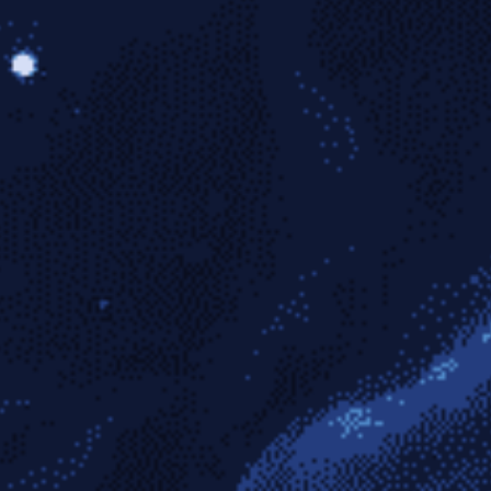
利。
析
、公正且透明，直播吧与咪咕体育设计了一套科学合理的投票机
，都可以通过简单快捷的方法表达自己的意见。这一举措大大降
内可以为多名候选人投票，以此反映出更真实、更全面的大众偏
，如同一账户只能在短时间内进行一次有效投票，从而保障了结
照得票数量统计出当轮最佳玩家，并进行公示。这不仅体现了民
奖者增添荣耀感。同时，这样透明化的数据处理方式，让整个过
期待