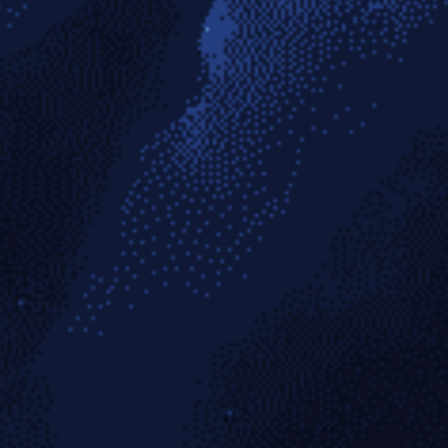
，我们相信这样的互动模式将会持续推广到未来更多赛事之中。
供借鉴经验，让更多粉丝参与其中，共享运动乐趣。此外，这种
赛事及其背后故事理解，与此同时培养起良好的观看习惯。
价体系不断完善，希望今后的评比标准可以更加细致入微，比如
。而作为粉丝，我们希望能继续看到这样充满活力、激情四射且
足球世界的新篇章！
体育联合推出的英超第31轮MVP评选活动，不仅丰富了赛事文
社交性的盛事，通过这一平台，每位粉丝都能用自己的方式去支
普及足球知识及提高大众关注度的平台能够继续发展壮大，让越
为我们的足球事业贡献力量！