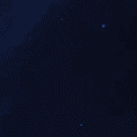
…
势雷
比赛进行分析，主要聚焦于马刺...