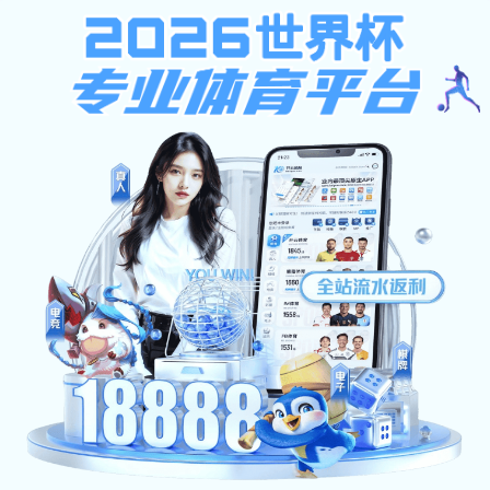
注册入口
OB官网首页入口
· 体育观
看更便捷
连接你的赛事视野，打造球迷专属的数字主场。
ob官网首
页入口网页版
提供多终端支持、高清视频、 实时比分与赛
事推荐，让你随时随地畅享体育内容。
网页端入口