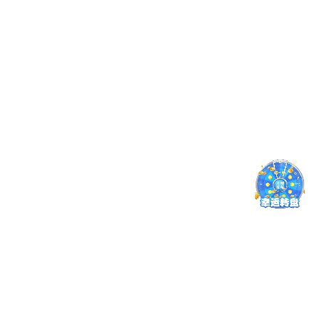
3、拉菲尼亚的重要性
拉菲尼亚作为新加盟的一名球员，其加入无疑给球队带来了
新的生机。他不仅是一位技术全面且经验丰富的小将，还具
有极强的位置感和战术理解能力。这样的特质，使得他能够
迅速融入团队并发挥作用，为攻击线提供更多选择。
此外，拉菲尼亚曾效力于多个顶级联赛，对于不同风格足球
有着深刻理解。他可以根据局势变化灵活调整自己的位置，
为队友创造空间，同时能有效利用自己独特优势进行突破。
这使得他成为了全队不可或缺的一部分，也是弗里克所看重
的新引援之一。
与此同时，拉菲尼亚的人格魅力也为团队氛围注入了积极元
素。他乐观向上的性格感染着周围每一个人，有助于增强凝
聚力。当全队朝着同一个方向努力时，无疑会提高他们争胜
欲望，从而更好地迎接即将到来的挑战。