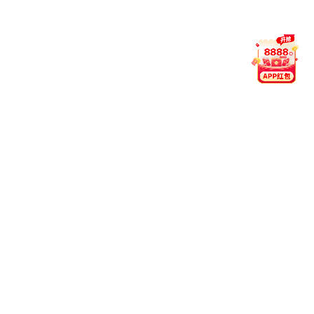
身。只有这样，他们才能够真正实现与巴黎和拜仁抗衡、走
向成功之路，实现更高目标。
总结：
综上所述，在弗里克自信满满带领下，该队正在朝着成为顶
级豪门迈进。在各项准备工作中，不仅展示出了优秀阵容及
潜力，同时也通过新援拉菲尼亚补充了活力，无疑为未来发
展注入动力。此外，全体成员需继续保持斗志，通过不断磨
合来提升整体水平，以便在日后的比赛中取得佳绩，对抗任
何劲敌。
最终，希望该队能够充分利用自身优势，不断创新求变，在
即将来临的新赛季实现新的辉煌。不管遇到怎样困难，只要
坚持努力，相信胜利必然属于他们！