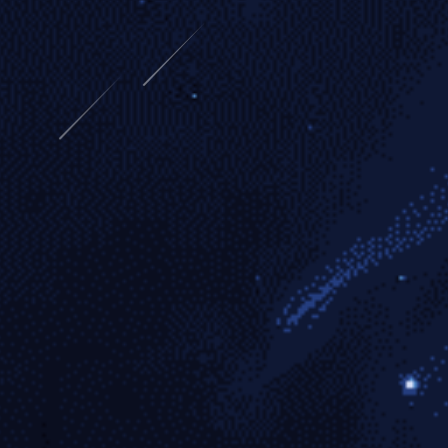
应对。这种战术上的灵活性
2、关键球员表
在这场比赛中，王志楠无疑
分机会。尤其是在关键时刻
周思凡同样表现不俗，他在
时也多次成功封盖对手投篮
此外，徐鸣阳则以其稳定冷
与技巧，使得东北师大难以
3、比赛中的精
本场比赛充满了扣人心弦的
大到两位数。这一波流畅配