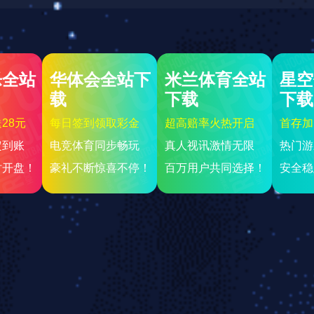
文
中国矿业大学以压倒性的优势战胜了东北师范大学。这场比赛不
徐鸣阳三位球员的精彩表现成为全场焦点。他们在进攻、防守及
四个方面详细解析这场比赛，包括球队整体战术、关键球员表现
场激动人心的对决。
析
展现出了出色的整体战术安排。教练针对东北师大特点制定了严
端，矿大的球员们积极轮转，形成了有效的包夹，使得东北师大
进攻也显得极具威胁。通过快速的传导球和合理的位置移动，球
他们都能找到良好的机会，将比分不断拉开。
分利用了主场之利，队员之间默契配合，形成了一种无形的压力