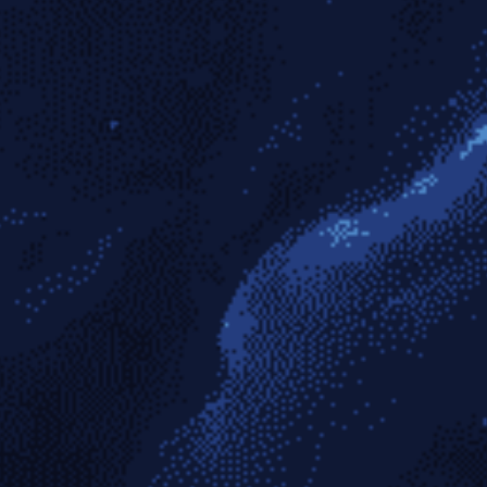
面对防守者选择强行突破，上演了一记精彩绝伦的上篮，不仅引
接”扣篮更是将整个赛事推向高潮，这样的大动作让观众热血沸腾
津津乐道的话题，而这些高光时刻不仅体现了选手个人能力，更
有竞争性的氛围中，每一名队员都尽己所能，以期为球队贡献力
总结
学不仅提升了士气，也增强了自信心。随着赛季深入，他们将在
至关重要。因此，加强体能训练与技战术磨合，将是他们今后的
潜力的队伍也需要继续发掘更多优秀人才，通过不断地调整与优
到他们继续书写辉煌篇章，再创佳绩！
，不仅是一场简单的胜利，更是一次团队精神与个人才华完美结
凡、徐鸣阳等核心球员的不懈努力，全队共同谱写了一曲动人的