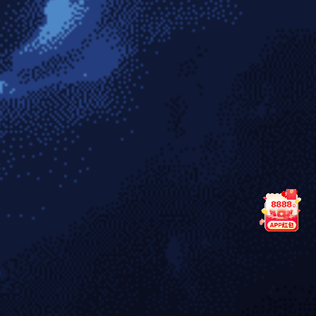
发全场喝彩，也极大提升了士
。
彰显出了整个团队协作的重要
量。
接下来的比赛中面临更强劲的
重点工作。
化阵容，提高整体实力，实现
合的展示。通过精妙绝伦的战
篮球交响曲。