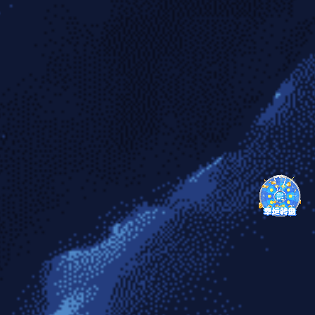
场洞察力，多次为球队创造得
心。
他不仅在进攻端参与度高，同
且在快攻中展现出惊人的速度
大的胜利奠定基础。
一举打出高潮，将比分差距扩