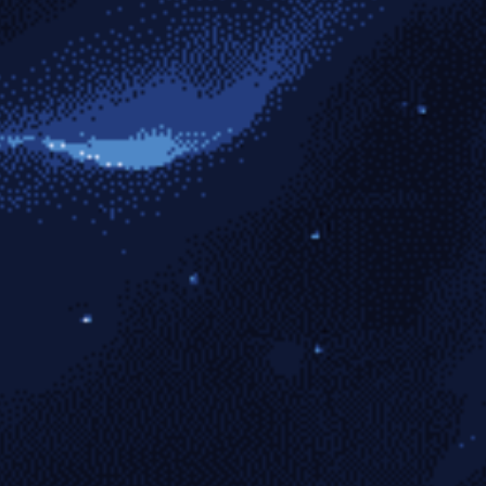
这样的表现令人振奋，也为
再厉，实现更高目标。同时
分享到：
上一篇
托雷斯感谢西蒙尼对B队球员的认
你可能感兴趣的内容