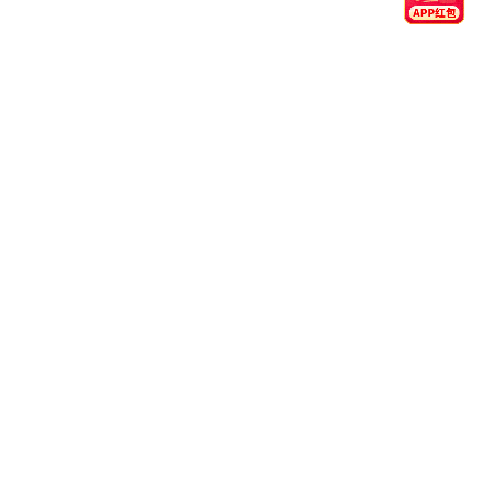
通过这场激烈而精彩的小胜，我们看到了上海海港富盛经开
队在面对压力时所展示出的顽强毅力与团队精神。这不仅是
一场普通赛事，而是一次锻炼意志品质的重要课题，其结果
将影响到整个赛季的发展走向。
希望通过总结经验教训以及不断调整战略，使得整支团队能
够朝着既定目标迈进一步，实现更辉煌成就！期待他们在后
续赛事中的优异表现，共同见证足球带来的激情与魅力。
分享到：
上一篇