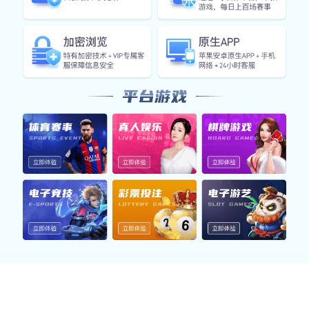
上海海港富盛经开队的前锋。他在比赛中的敏锐嗅觉和出色
技术让他成为球队赢得胜利的重要保证。除了打入制胜进
球，他还多次制造威胁，为其他队友创造机会，可谓是全场
最佳球员。
除此之外，中场核心同样值得关注。他不仅负责组织进攻，
还积极参与防守，在攻防转换中表现出色。他精准的传球和
良好的视野，让整个球队能够快速展开攻势，有效地控制住
了比赛节奏，为最终获胜奠定基础。
当然，守门员也是不可忽视的一环。在面对兰州陇原竞技队
多次有威胁射门时，他屡屡做出精彩扑救，确保了球队的大
门不失。这种稳定可靠表现，无疑增强了全体队员信心，使
得他们能够更加专注于自己的任务。
3、战术分析与应用