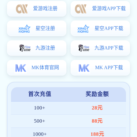
首页
体育动态
正文
在中乙联赛的第十轮中，上海海港富盛经开队迎来了与兰州
陇原竞技队的激烈对决。两支队伍在这场比赛中都展现了不
俗的实力和斗志，最终上海海港富盛经开队以微弱的优势小
胜对手，收获了宝贵的三分。这场比赛不仅是球队之间实力
的较量，更是战术、心态和团队配合的全面考验。文章将从
比赛过程、关键球员表现、战术分析及未来展望四个方面深
入探讨这场重要赛事，为读者呈现一幅丰富而生动的足球画
卷。
1、比赛过程回顾
本场比赛在一个阳光明媚的下午进行，现场气氛热烈，双方
球迷齐聚一堂，为各自球队加油助威。在开场哨声响起后，
两支球队迅速进入状态，相互试探着对方的防线。上海海港