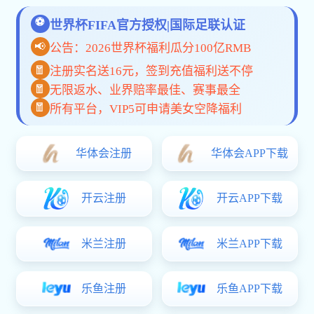
下载APP
阿迪达斯斥资1亿欧元助力德甲国际化
发展与品牌提升
2026-06-25 06:01
阅读 35 次