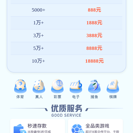
重大推动。这笔资金将用于改善德甲各俱乐部的基础设施建
设，比如场馆升级和训练设施完善，这些都将直接提高俱乐
部的运营效率和观众体验。
同时，资金注入还意味着德甲能够吸引更多高水平球员加
盟，提高联赛整体竞争力。更高水平的竞技表现将吸引更多
观众和赞助商，形成良性循环，从而进一步增强联赛的商业
价值。
此外，随着赛事观赏性的提升，门票销售和周边商品销售也
会随之增加，这为各俱乐部及整个联赛带来可观的收益，为
未来的发展打下坚实基础。
2、品牌推广效果明显
阿迪达斯作为全球著名运动品牌，通过与德甲深度合作，将
其自身品牌形象与德国足球紧密结合。在这项投资中，阿迪